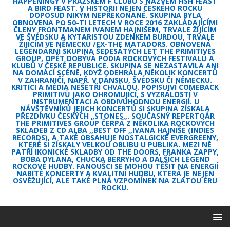
HAPPENINGY V PRAŽSKÉM F CLUBU S NÁZVEM FISH FEAST
A BIRD FEAST. V HISTORII NEJEN ČESKÉHO ROCKU
DOPOSUD NIKÝM NEPŘEKONANÉ. SKUPINA BYLA
OBNOVENA PO 50-TI LETECH V ROCE 2016 ZAKLÁDAJÍCÍMI
ČLENY FRONTMANEM IVANEM HAJNIŠEM, TRVALE ŽIJÍCÍM
VE ŠVÉDSKU A KYTARISTOU ZDENKEM BURDOU, TRVALE
ŽIJÍCÍM VE NĚMECKU /EX-THE MATADORS. OBNOVENÁ
LEGENDÁRNÍ SKUPINA ŠEDESÁTÝCH LET THE PRIMITIVES
GROUP, OPĚT DOBÝVÁ PÓDIA ROCKOVÝCH FESTIVALŮ A
KLUBŮ V ČESKÉ REPUBLICE. SKUPINA SE NEZASTAVILA ANI
NA DOMÁCÍ SCÉNĚ, KDYŽ ODEHRÁLA NĚKOLIK KONCERTŮ
V ZAHRANIČÍ, NAPŘ. V DÁNSKU, ŠVÉDSKU ČI NĚMECKU.
KRITICI A MÉDIA NEŠETŘÍ CHVÁLOU. POPISUJVÍ COMEBACK
PRIMITIVŮ JAKO OHROMUJÍCÍ, S VYZRÁLOSTÍ V
INSTRUMENTACI A OBDIVUHODNOU ENERGIÍ. U
NÁVŠTĚVNÍKŮ JEJICH KONCERTŮ SI SKUPINA ZÍSKALA
PŘEZDÍVKU ČESKÝCH „STONES,,. SOUČASNÝ REPERTOÁR
THE PRIMITIVES GROUP ČERPÁ Z NĚKOLIKA ROCKOVÝCH
SKLADEB Z CD ALBA ,,BEST OFF ,,IVANA HAJNIŠE (INDIES
RECORDS), A TAKÉ OBSAHUJE NOSTALGICKÉ EVERGREENY,
KTERÉ SI ZÍSKALY VELKOU OBLIBU U PUBLIKA. MEZI NĚ
PATŘÍ IKONICKÉ SKLADBY OD THE DOORS, FRANKA ZAPPY,
BOBA DYLANA, CHUCKA BERRYHO A DALŠÍCH LEGEND
ROCKOVÉ HUDBY. FANOUŠCI SE MOHOU TĚŠIT NA ENERGIÍ
NABITÉ KONCERTY A KVALITNÍ HUDBU, KTERÁ JE NEJEN
OSVĚŽUJÍCÍ, ALE TAKÉ PLNÁ VZPOMÍNEK NA ZLATOU ÉRU
ROCKU.