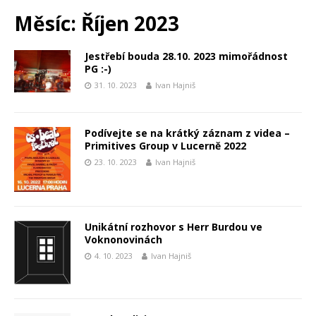
Měsíc:
Říjen 2023
Jestřebí bouda 28.10. 2023 mimořádnost
PG :-)
31. 10. 2023
Ivan Hajniš
Podívejte se na krátký záznam z videa –
Primitives Group v Lucerně 2022
23. 10. 2023
Ivan Hajniš
Unikátní rozhovor s Herr Burdou ve
Voknonovinách
4. 10. 2023
Ivan Hajniš