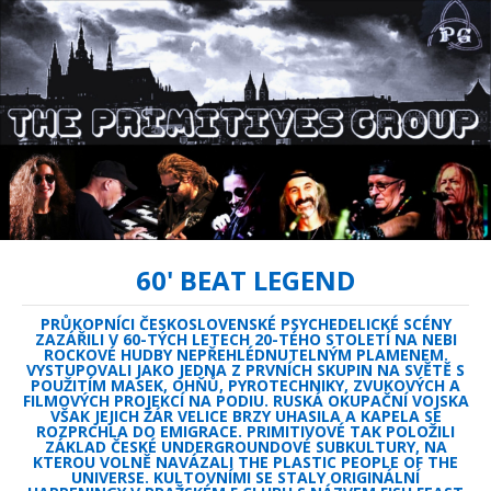
60' BEAT LEGEND
PRŮKOPNÍCI ČESKOSLOVENSKÉ PSYCHEDELICKÉ SCÉNY
ZAZÁŘILI V 60-TÝCH LETECH 20-TÉHO STOLETÍ NA NEBI
ROCKOVÉ HUDBY NEPŘEHLÉDNUTELNÝM PLAMENEM.
VYSTUPOVALI JAKO JEDNA Z PRVNÍCH SKUPIN NA SVĚTĚ S
POUŽITÍM MASEK, OHŇŮ, PYROTECHNIKY, ZVUKOVÝCH A
FILMOVÝCH PROJEKCÍ NA PODIU. RUSKÁ OKUPAČNÍ VOJSKA
VŠAK JEJICH ŽÁR VELICE BRZY UHASILA A KAPELA SE
ROZPRCHLA DO EMIGRACE. PRIMITIVOVÉ TAK POLOŽILI
ZÁKLAD ČESKÉ UNDERGROUNDOVÉ SUBKULTURY, NA
KTEROU VOLNĚ NAVÁZALI THE PLASTIC PEOPLE OF THE
UNIVERSE. KULTOVNÍMI SE STALY ORIGINÁLNÍ