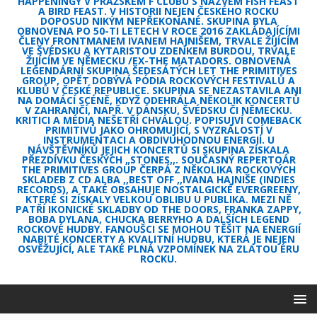
HAPPENINGY V PRAŽSKÉM F CLUBU S NÁZVEM FISH FEAST
A BIRD FEAST. V HISTORII NEJEN ČESKÉHO ROCKU
DOPOSUD NIKÝM NEPŘEKONANÉ. SKUPINA BYLA
OBNOVENA PO 50-TI LETECH V ROCE 2016 ZAKLÁDAJÍCÍMI
ČLENY FRONTMANEM IVANEM HAJNIŠEM, TRVALE ŽIJÍCÍM
VE ŠVÉDSKU A KYTARISTOU ZDENKEM BURDOU, TRVALE
ŽIJÍCÍM VE NĚMECKU /EX-THE MATADORS. OBNOVENÁ
LEGENDÁRNÍ SKUPINA ŠEDESÁTÝCH LET THE PRIMITIVES
GROUP, OPĚT DOBÝVÁ PÓDIA ROCKOVÝCH FESTIVALŮ A
KLUBŮ V ČESKÉ REPUBLICE. SKUPINA SE NEZASTAVILA ANI
NA DOMÁCÍ SCÉNĚ, KDYŽ ODEHRÁLA NĚKOLIK KONCERTŮ
V ZAHRANIČÍ, NAPŘ. V DÁNSKU, ŠVÉDSKU ČI NĚMECKU.
KRITICI A MÉDIA NEŠETŘÍ CHVÁLOU. POPISUJVÍ COMEBACK
PRIMITIVŮ JAKO OHROMUJÍCÍ, S VYZRÁLOSTÍ V
INSTRUMENTACI A OBDIVUHODNOU ENERGIÍ. U
NÁVŠTĚVNÍKŮ JEJICH KONCERTŮ SI SKUPINA ZÍSKALA
PŘEZDÍVKU ČESKÝCH „STONES,,. SOUČASNÝ REPERTOÁR
THE PRIMITIVES GROUP ČERPÁ Z NĚKOLIKA ROCKOVÝCH
SKLADEB Z CD ALBA ,,BEST OFF ,,IVANA HAJNIŠE (INDIES
RECORDS), A TAKÉ OBSAHUJE NOSTALGICKÉ EVERGREENY,
KTERÉ SI ZÍSKALY VELKOU OBLIBU U PUBLIKA. MEZI NĚ
PATŘÍ IKONICKÉ SKLADBY OD THE DOORS, FRANKA ZAPPY,
BOBA DYLANA, CHUCKA BERRYHO A DALŠÍCH LEGEND
ROCKOVÉ HUDBY. FANOUŠCI SE MOHOU TĚŠIT NA ENERGIÍ
NABITÉ KONCERTY A KVALITNÍ HUDBU, KTERÁ JE NEJEN
OSVĚŽUJÍCÍ, ALE TAKÉ PLNÁ VZPOMÍNEK NA ZLATOU ÉRU
ROCKU.