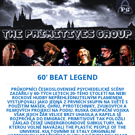
60' BEAT LEGEND
PRŮKOPNÍCI ČESKOSLOVENSKÉ PSYCHEDELICKÉ SCÉNY
ZAZÁŘILI V 60-TÝCH LETECH 20-TÉHO STOLETÍ NA NEBI
ROCKOVÉ HUDBY NEPŘEHLÉDNUTELNÝM PLAMENEM.
VYSTUPOVALI JAKO JEDNA Z PRVNÍCH SKUPIN NA SVĚTĚ S
POUŽITÍM MASEK, OHŇŮ, PYROTECHNIKY, ZVUKOVÝCH A
FILMOVÝCH PROJEKCÍ NA PODIU. RUSKÁ OKUPAČNÍ VOJSKA
VŠAK JEJICH ŽÁR VELICE BRZY UHASILA A KAPELA SE
ROZPRCHLA DO EMIGRACE. PRIMITIVOVÉ TAK POLOŽILI
ZÁKLAD ČESKÉ UNDERGROUNDOVÉ SUBKULTURY, NA
KTEROU VOLNĚ NAVÁZALI THE PLASTIC PEOPLE OF THE
UNIVERSE. KULTOVNÍMI SE STALY ORIGINÁLNÍ