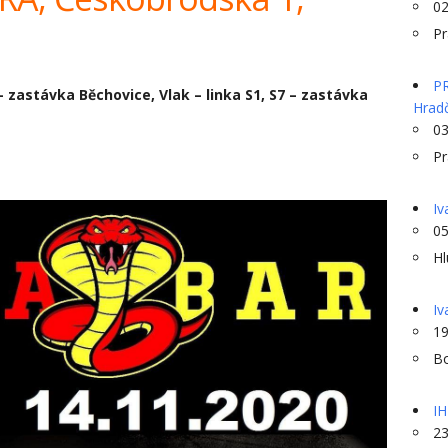
02
Pr
PR
– zastávka Běchovice, Vlak – linka S1, S7 – zastávka
Hrad
03
Pr
Iv
05
Hl
Iv
19
B
IH
23