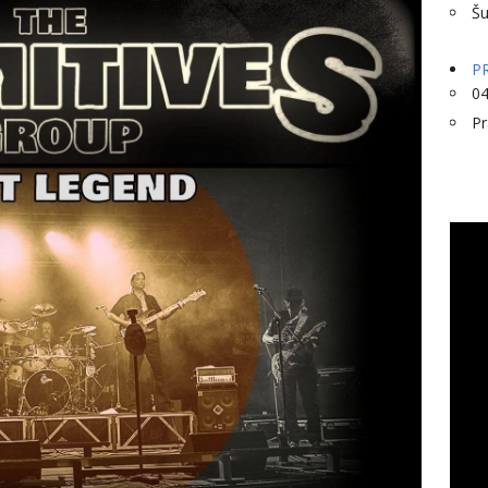
Š
PR
04
Pr