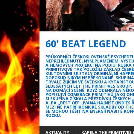
60' BEAT LEGEND
PRŮKOPNÍCI ČESKOSLOVENSKÉ PSYCHEDELI
NEPŘEHLÉDNUTELNÝM PLAMENEM. VYSTUPO
A FILMOVÝCH PROJEKCÍ NA PODIU. RUSKÁ 
PRIMITIVOVÉ TAK POLOŽILI ZÁKLAD ČES
KULTOVNÍMI SE STALY ORIGINÁLNÍ HAPPEN
DOPOSUD NIKÝM NEPŘEKONANÉ. SKUPINA 
TRVALE ŽIJÍCÍM VE ŠVÉDSKU A KYTARIST
ŠEDESÁTÝCH LET THE PRIMITIVES GROUP,
NA DOMÁCÍ SCÉNĚ, KDYŽ ODEHRÁLA NĚKOL
POPISUJVÍ COMEBACK PRIMITIVŮ JAKO OH
SI SKUPINA ZÍSKALA PŘEZDÍVKU ČESKÝCH
ALBA ,,BEST OFF ,,IVANA HAJNIŠE (INDIE
MEZI NĚ PATŘÍ IKONICKÉ SKLADBY OD TH
SE MOHOU TĚŠIT NA ENERGIÍ NABITÉ KON
ROCKU.
AKTUALITY
KAPELA THE PRIMITIVES