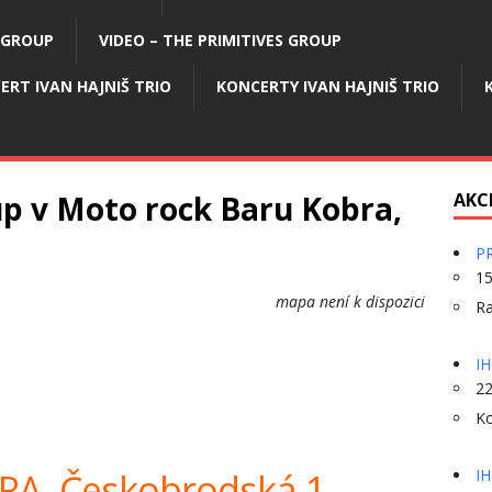
 GROUP
VIDEO – THE PRIMITIVES GROUP
ERT IVAN HAJNIŠ TRIO
KONCERTY IVAN HAJNIŠ TRIO
p v Moto rock Baru Kobra,
AKC
PR
15
mapa není k dispozici
Ra
IH
22
Ko
BRA
,
Českobrodská 1,
IH