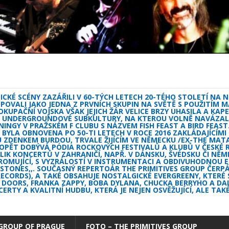
CKÉ SCÉNY ZAZÁŘILI V 60-TÝCH LETECH 20-TÉHO STOLETÍ NA 
VALI JAKO JEDNA Z PRVNÍCH SKUPIN NA SVĚTĚ S POUŽITÍM M
OKUPAČNÍ VOJSKA VŠAK JEJICH ŽÁR VELICE BRZY UHASILA A KA
KÉ UNDERGROUNDOVÉ SUBKULTURY, NA KTEROU VOLNĚ NAVÁZALI 
INGY V PRAŽSKÉM F CLUBU S NÁZVEM FISH FEAST A BIRD FEAST.
BYLA OBNOVENA PO 50-TI LETECH V ROCE 2016 ZAKLÁDAJÍCÍM
OU ZDENKEM BURDOU, TRVALE ŽIJÍCÍM VE NĚMECKU /EX-THE M
 OPĚT DOBÝVÁ PÓDIA ROCKOVÝCH FESTIVALŮ A KLUBŮ V ČESKÉ R
IK KONCERTŮ V ZAHRANIČÍ, NAPŘ. V DÁNSKU, ŠVÉDSKU ČI NĚME
ROMUJÍCÍ, S VYZRÁLOSTÍ V INSTRUMENTACI A OBDIVUHODNOU E
 „STONES,,. SOUČASNÝ REPERTOÁR THE PRIMITIVES GROUP ČERP
S RECORDS), A TAKÉ OBSAHUJE NOSTALGICKÉ EVERGREENY, KTERÉ 
E DOORS, FRANKA ZAPPY, BOBA DYLANA, CHUCKA BERRYHO A DA
CERTY A KVALITNÍ HUDBU, KTERÁ JE NEJEN OSVĚŽUJÍCÍ, ALE T
 GROUP OF PRAGUE
FOTO – THE PRIMITIVES GROUP