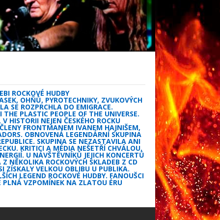
NEBI ROCKOVÉ HUDBY
ASEK, OHŇŮ, PYROTECHNIKY, ZVUKOVÝCH
PELA SE ROZPRCHLA DO EMIGRACE.
THE PLASTIC PEOPLE OF THE UNIVERSE.
 V HISTORII NEJEN ČESKÉHO ROCKU
I ČLENY FRONTMANEM IVANEM HAJNIŠEM,
ATADORS. OBNOVENÁ LEGENDÁRNÍ SKUPINA
EPUBLICE. SKUPINA SE NEZASTAVILA ANI
CKU. KRITICI A MÉDIA NEŠETŘÍ CHVÁLOU.
NERGIÍ. U NÁVŠTĚVNÍKŮ JEJICH KONCERTŮ
Á Z NĚKOLIKA ROCKOVÝCH SKLADEB Z CD
SI ZÍSKALY VELKOU OBLIBU U PUBLIKA.
LŠÍCH LEGEND ROCKOVÉ HUDBY. FANOUŠCI
AKÉ PLNÁ VZPOMÍNEK NA ZLATOU ÉRU