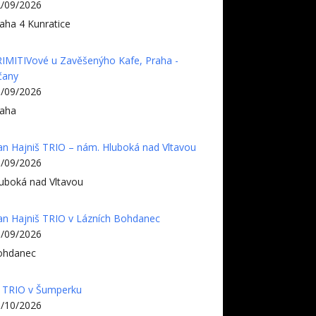
/09/2026
aha 4 Kunratice
IMITIVové u Zavěšenýho Kafe, Praha -
čany
/09/2026
aha
an Hajniš TRIO – nám. Hluboká nad Vltavou
/09/2026
uboká nad Vltavou
an Hajniš TRIO v Lázních Bohdanec
/09/2026
ohdanec
 TRIO v Šumperku
/10/2026