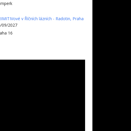
umperk
IMITIVové v Říčních lázních - Radotin, Praha
/09/2027
aha 16