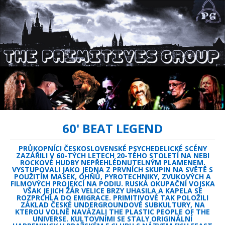
60' BEAT LEGEND
PRŮKOPNÍCI ČESKOSLOVENSKÉ PSYCHEDELICKÉ SCÉNY
ZAZÁŘILI V 60-TÝCH LETECH 20-TÉHO STOLETÍ NA NEBI
ROCKOVÉ HUDBY NEPŘEHLÉDNUTELNÝM PLAMENEM.
VYSTUPOVALI JAKO JEDNA Z PRVNÍCH SKUPIN NA SVĚTĚ S
POUŽITÍM MASEK, OHŇŮ, PYROTECHNIKY, ZVUKOVÝCH A
FILMOVÝCH PROJEKCÍ NA PODIU. RUSKÁ OKUPAČNÍ VOJSKA
VŠAK JEJICH ŽÁR VELICE BRZY UHASILA A KAPELA SE
ROZPRCHLA DO EMIGRACE. PRIMITIVOVÉ TAK POLOŽILI
ZÁKLAD ČESKÉ UNDERGROUNDOVÉ SUBKULTURY, NA
KTEROU VOLNĚ NAVÁZALI THE PLASTIC PEOPLE OF THE
UNIVERSE. KULTOVNÍMI SE STALY ORIGINÁLNÍ