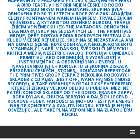
HAPPENINGY V PRAŽSKÉM F CLUBU S NÁZVEM FISH FEAST
A BIRD FEAST. V HISTORII NEJEN ČESKÉHO ROCKU
DOPOSUD NIKÝM NEPŘEKONANÉ. SKUPINA BYLA
OBNOVENA PO 50-TI LETECH V ROCE 2016 ZAKLÁDAJÍCÍMI
ČLENY FRONTMANEM IVANEM HAJNIŠEM, TRVALE ŽIJÍCÍM
VE ŠVÉDSKU A KYTARISTOU ZDENKEM BURDOU, TRVALE
ŽIJÍCÍM VE NĚMECKU /EX-THE MATADORS. OBNOVENÁ
LEGENDÁRNÍ SKUPINA ŠEDESÁTÝCH LET THE PRIMITIVES
GROUP, OPĚT DOBÝVÁ PÓDIA ROCKOVÝCH FESTIVALŮ A
KLUBŮ V ČESKÉ REPUBLICE. SKUPINA SE NEZASTAVILA ANI
NA DOMÁCÍ SCÉNĚ, KDYŽ ODEHRÁLA NĚKOLIK KONCERTŮ
V ZAHRANIČÍ, NAPŘ. V DÁNSKU, ŠVÉDSKU ČI NĚMECKU.
KRITICI A MÉDIA NEŠETŘÍ CHVÁLOU. POPISUJVÍ COMEBACK
PRIMITIVŮ JAKO OHROMUJÍCÍ, S VYZRÁLOSTÍ V
INSTRUMENTACI A OBDIVUHODNOU ENERGIÍ. U
NÁVŠTĚVNÍKŮ JEJICH KONCERTŮ SI SKUPINA ZÍSKALA
PŘEZDÍVKU ČESKÝCH „STONES,,. SOUČASNÝ REPERTOÁR
THE PRIMITIVES GROUP ČERPÁ Z NĚKOLIKA ROCKOVÝCH
SKLADEB Z CD ALBA ,,BEST OFF ,,IVANA HAJNIŠE (INDIES
RECORDS), A TAKÉ OBSAHUJE NOSTALGICKÉ EVERGREENY,
KTERÉ SI ZÍSKALY VELKOU OBLIBU U PUBLIKA. MEZI NĚ
PATŘÍ IKONICKÉ SKLADBY OD THE DOORS, FRANKA ZAPPY,
BOBA DYLANA, CHUCKA BERRYHO A DALŠÍCH LEGEND
ROCKOVÉ HUDBY. FANOUŠCI SE MOHOU TĚŠIT NA ENERGIÍ
NABITÉ KONCERTY A KVALITNÍ HUDBU, KTERÁ JE NEJEN
OSVĚŽUJÍCÍ, ALE TAKÉ PLNÁ VZPOMÍNEK NA ZLATOU ÉRU
ROCKU.